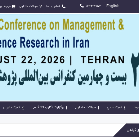
English
02144477172
تماس با ما
سوالات متداول
فرم های
رفه
كميته علمي
سوالات متداول
برگزارکنندگان دانشگاهی
کمیته داوران
ل گواهی