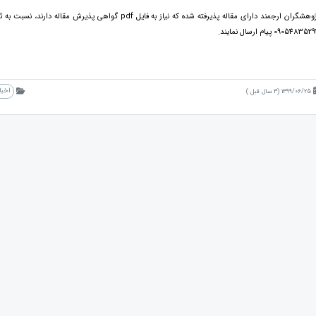
پژوهشگران ارجمند دارای مقاله پذیرفته شده که نیاز به ف
09054835 پیام ارسال نمایند.
اخبا
1399/06/25 (3 سال قبل )