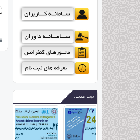
293
پوستر همایش