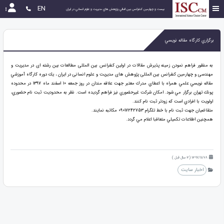
EN
بیست و چهارمین كنفرانس بين المللي پژوهش هاي مديريت و علوم انساني در ايران
برگزاري كارگاه مقاله نويسي
به منظور فراهم نمودن زمينه پذيرش مقالات در اولین کنفرانس بین المللی مطالعات بین رشته ای در مدیریت و
مهندسی و چهارمین کنفرانس بین المللی پژوهش های مدیریت و علوم انسانی در ایران ، يك دوره كارگاه آموزشي
مقاله نويسي علمي همراه با اعطاي مدرك معتبر جهت علاقه مندان در روز جمعه 10 اسفند ماه 1397 در محدوده
پونك تهران برگزار مي شود. امكان شركت غيرحضوري نيز فراهم گرديده است. نظر به محدوديت ثبت نام حضوري،
اولويت با افرادي است كه زودتر ثبت نام كنند.
متقاضيان جهت ثبت نام با خط تلگرام 09017242753 مكاتبه نمايند.
همچنين اطلاعات تكميلي متعاقبا اعلام مي گردد.
1397/11/28 (3 سال قبل )
اخبار سایت