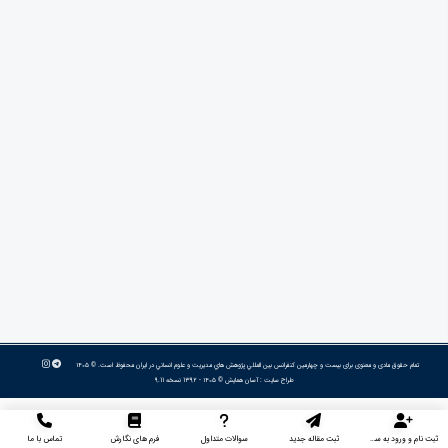
تمام حقوق مادی و معنوی برای بیست و چهارمین كنفرانس بين المللي پژوهش هاي مديريت و علوم انساني در ايران محفوظ است. © ۱۴۰۵
طراح سایت :
آسان همایش
© ۱۴۰۵ - 1392 نسخه 9.11
ثبت نام و ورود به سایت
ثبت مقاله جدید
سوالات متداول
فرم های نگارش
تماس با ما