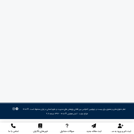
تمام حقوق مادی و معنوی برای بیست و چهارمین كنفرانس بين المللي پژوهش هاي مديريت و علوم انساني در ايران محفوظ است. © ۱۴۰۵
طراح سایت :
آسان همایش
© ۱۴۰۵ - 1392 نسخه 9.11
ثبت نام و ورود به سایت
ثبت مقاله جدید
سوالات متداول
فرم های نگارش
تماس با ما