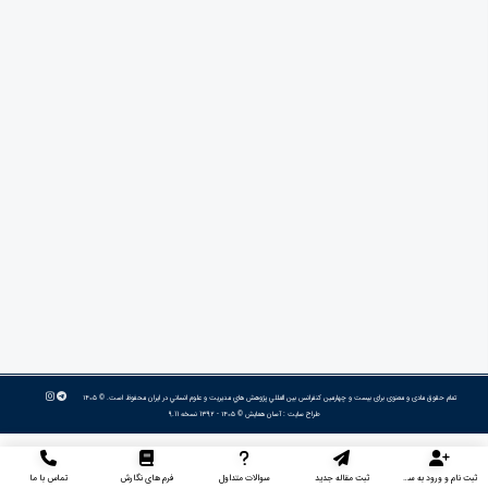
تمام حقوق مادی و معنوی برای بیست و چهارمین كنفرانس بين المللي پژوهش هاي مديريت و علوم انساني در ايران محفوظ است. © ۱۴۰۵
طراح سایت :
آسان همایش
© ۱۴۰۵ - 1392 نسخه 9.11
ثبت نام و ورود به سایت
ثبت مقاله جدید
سوالات متداول
فرم های نگارش
تماس با ما