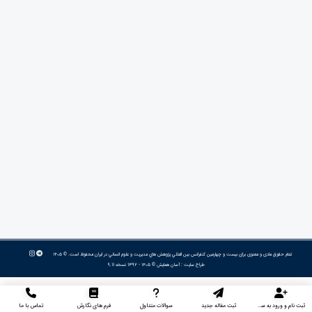
تمام حقوق مادی و معنوی برای بیست و چهارمین كنفرانس بين المللي پژوهش هاي مديريت و علوم انساني در ايران محفوظ است. © ۱۴۰۵
طراح سایت :
آسان همایش
© ۱۴۰۵ - 1392 نسخه 9.11
ثبت نام و ورود به سایت
ثبت مقاله جدید
سوالات متداول
فرم های نگارش
تماس با ما